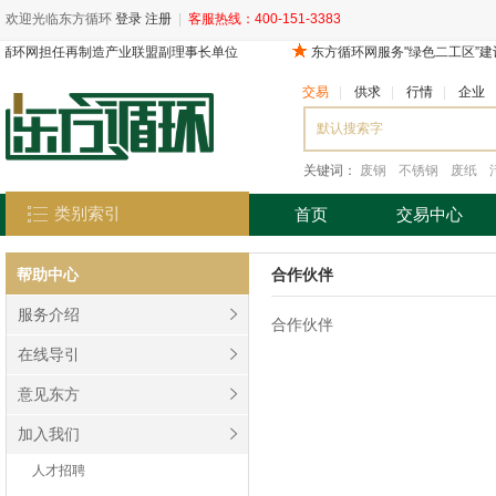
欢迎光临东方循环
登录
注册
|
客服热线：400-151-3383
交易
|
供求
|
行情
|
企业
关键词：
废钢
不锈钢
废纸
类别索引
首页
交易中心
帮助中心
合作伙伴
服务介绍
合作伙伴
在线导引
意见东方
加入我们
人才招聘