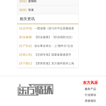
[供应]
废钢铁
[供应]
管束
相关资讯
[生态环境]
一图读懂《排污许可证质量核查
技术规范》（HJ1299-2023）
[职业健康]
【职业健康】《职业病防治法》
必看50问答！
[生产安全]
@企事业单位：上“随申办”企业
云，自查自纠安全生产重大事故隐患！
[交易公告]
【交易专场】固废备案难度升
级，7月专场专为企业固废打造
[关于我们]
【荣誉奖项】东方循环获评上海
市循环经济资源综合利用数字化转型平台
东方风采
服务产品
行业推动
承接项目