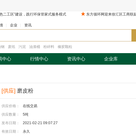
情
|
企业
|
资讯
锈钢
废纸
污泥
油漆桶
粉碎料
橡胶颗粒
易中心
行情中心
资讯中心
企业库
[供应]
磨皮粉
供应价格：
在线交易
供应数量：
5吨
发布日期：
2021-02-21 09:07:27
有效日期：
永久