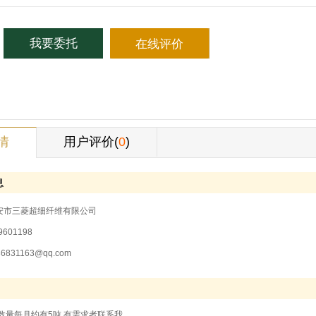
我要委托
在线评价
情
用户评价(
0
)
息
安市三菱超细纤维有限公司
601198
36831163@qq.com
数量每月约有5吨,有需求者联系我