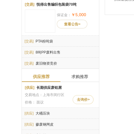
[交易]
悦得出售编织包装袋70吨
￥5,000
保证金：
查看公告>
[交易]
PTA粉吨袋
[交易]
8吨PP废料出售
[交易]
废旧物资竞价
供应推荐
求购推荐
[供应]
长期供应废铝屑
交易地点：上海市闵行区
去询价>
价格： 面议
[供应]
大桶压块
[供应]
掺废钢闸皮