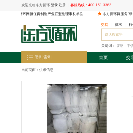
欢迎光临东方循环
登录
注册
|
客服热线：400-151-3383
交易
|
供求
|
行
关键词：
废钢
不
类别索引
首页
交
当前页面：
供求信息