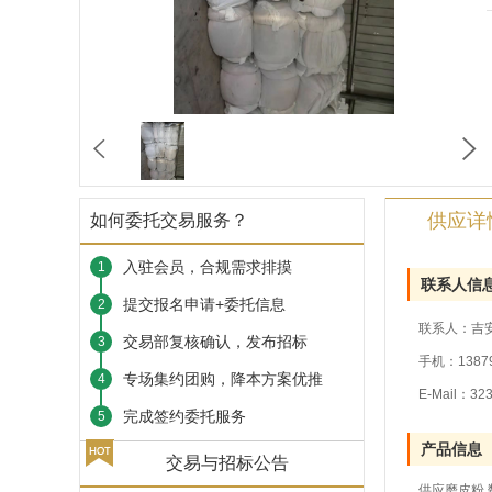
供应详
如何委托交易服务？
入驻会员，合规需求排摸
1
联系人信
提交报名申请+委托信息
2
联系人：吉
交易部复核确认，发布招标
3
手机：13879
专场集约团购，降本方案优推
4
E-Mail：32
完成签约委托服务
5
产品信息
交易与招标公告
供应磨皮粉,