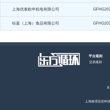
上海优泰欧申机电有限公司
GFHG201
钰嘉（上海）食品有限公司
GFHG201
上海寿精版印刷有限公司
GFHG201
上海核所特种变压器有限公司
GFHG201
平台规则
交易规则
上海尚毅自行车有限公司
GFHG201
上海新生活化妆品有限公司
GFHG201
关
上海顿科衡器有限公司
GFHG201
上海焕境信息科技有限
上海计胜生物科技有限公司
GFHG201