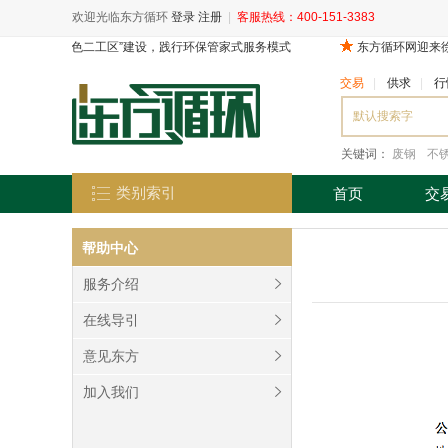
欢迎光临东方循环
登录
注册
|
客服热线：400-151-3383
交易
|
供求
|
行
关键词：
废钢
不
类别索引
首页
交
帮助中心
服务介绍
在线导引
意见东方
加入我们