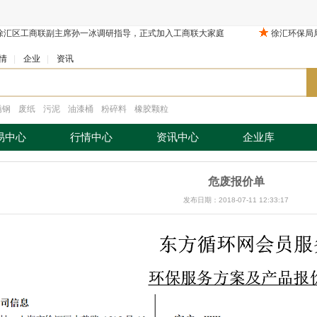
情
|
企业
|
资讯
锈钢
废纸
污泥
油漆桶
粉碎料
橡胶颗粒
易中心
行情中心
资讯中心
企业库
危废报价单
发布日期：2018-07-11 12:33:17