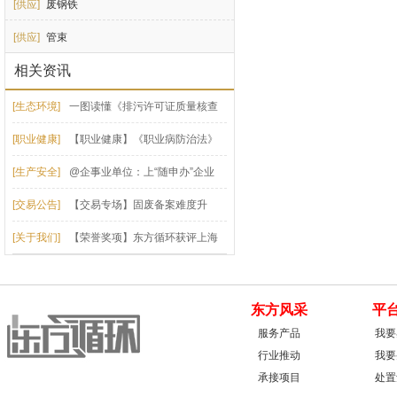
[供应]
废钢铁
[供应]
管束
相关资讯
[生态环境]
一图读懂《排污许可证质量核查
技术规范》（HJ1299-2023）
[职业健康]
【职业健康】《职业病防治法》
必看50问答！
[生产安全]
@企事业单位：上“随申办”企业
云，自查自纠安全生产重大事故隐患！
[交易公告]
【交易专场】固废备案难度升
级，7月专场专为企业固废打造
[关于我们]
【荣誉奖项】东方循环获评上海
市循环经济资源综合利用数字化转型平台
东方风采
平
服务产品
我要
行业推动
我要
承接项目
处置