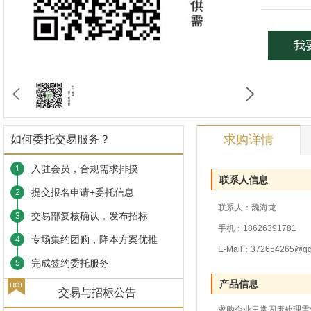
我
求购详情
如何委托交易服务？
入驻会员，合规需求排摸
1
联系人信息
提交报名申请+委托信息
2
联系人：魏海龙
交易部复核确认，发布招标
3
手机：18626391781
专场集约团购，降本方案优推
4
E-Mail：372654265@qq
完成签约委托服务
5
产品信息
交易与招标公告
求购企业日常固废处理需求,