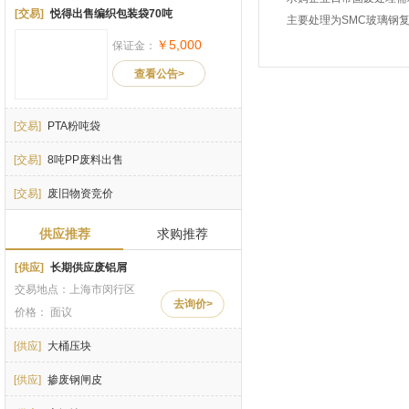
[交易]
悦得出售编织包装袋70吨
主要处理为SMC玻璃钢
￥5,000
保证金：
查看公告>
[交易]
PTA粉吨袋
[交易]
8吨PP废料出售
[交易]
废旧物资竞价
供应推荐
求购推荐
[供应]
长期供应废铝屑
交易地点：上海市闵行区
去询价>
价格： 面议
[供应]
大桶压块
[供应]
掺废钢闸皮