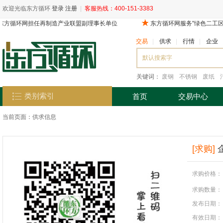
欢迎光临东方循环
登录
注册
|
客服热线：400-151-3383
交易
|
供求
|
行情
|
企业
关键词：
废钢
不锈钢
废纸
类别索引
首页
交易中心
当前页面：
供求信息
[求购]
求购价格：
求购数量：
发布日期：
有效日期：