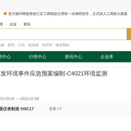
情
|
企业
|
资讯
锈钢
废纸
污泥
油漆桶
粉碎料
橡胶颗粒
易中心
行情中心
资讯中心
企业库
突发环境事件应急预案编制-C4021环境监测
-03-01 — 2022-02-28
仪表制造·HSC17
货量:
1
个