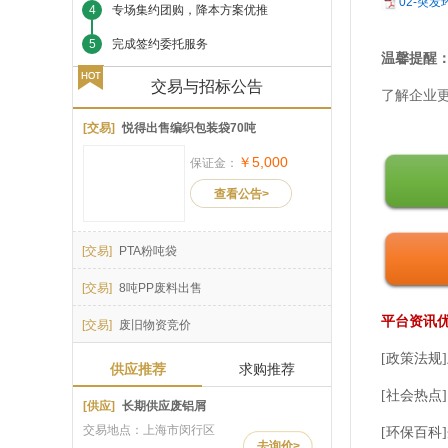
02-突
4
专场集约团购，降本方案优推
5
完成签约委托服务
温馨提醒
交易与招标公告
了解企业
[交易]
悦得出售编织包装袋70吨
￥5,000
保证金：
查看公告>
[交易]
PTA粉吨袋
[交易]
8吨PP废料出售
平台资讯
[交易]
废旧物资竞价
[政策法
供应推荐
求购推荐
[社会热点
[供应]
长期供应废铝屑
交易地点：上海市闵行区
[环保百科
去询价>