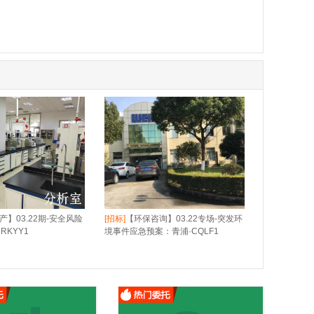
产】03.22期-安全风险
[招标]
【环保咨询】03.22专场-突发环
RKYY1
境事件应急预案：青浦·CQLF1