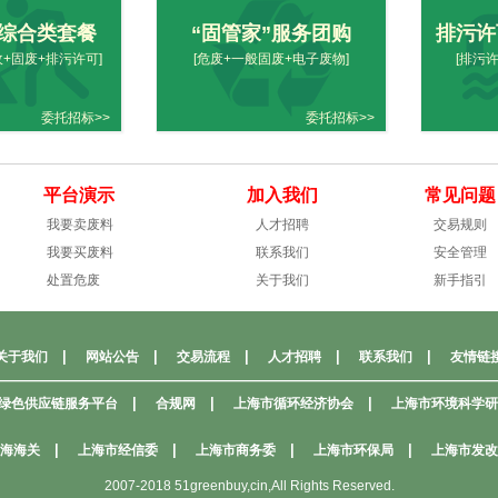
综合类套餐
“固管家”服务团购
排污许
收+固废+排污许可]
[危废+一般固废+电子废物]
[排污
委托招标>>
委托招标>>
平台演示
加入我们
常见问题
我要卖废料
人才招聘
交易规则
我要买废料
联系我们
安全管理
处置危废
关于我们
新手指引
|
|
|
|
|
关于我们
网站公告
交易流程
人才招聘
联系我们
友情链
——————————————————————————————————
|
|
|
绿色供应链服务平台
合规网
上海市循环经济协会
上海市环境科学研
|
|
|
|
海海关
上海市经信委
上海市商务委
上海市环保局
上海市发改
2007-2018 51greenbuy,cin,All Rights Reserved.