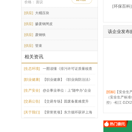
价格： 面议
[环保百科
[供应]
大桶压块
[供应]
掺废钢闸皮
该企业发布
[供应]
废钢铁
[供应]
管束
相关资讯
[生态环境]
一图读懂《排污许可证质量核查
技术规范》（HJ1299-2023）
[职业健康]
【职业健康】《职业病防治法》
必看50问答！
[生产安全]
@企事业单位：上“随申办”企业
[招标]
【安全生产
（安全生产标准
云，自查自纠安全生产重大事故隐患！
[交易公告]
【交易专场】固废备案难度升
控）-松江·DZX2
级，7月专场专为企业固废打造
[关于我们]
【荣誉奖项】东方循环获评上海
市循环经济资源综合利用数字化转型平台