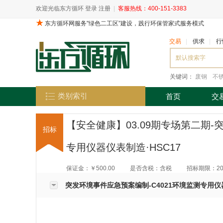
欢迎光临东方循环
登录
注册
|
客服热线：400-151-3383
交易
|
供求
|
行
关键词：
废钢
不
类别索引
首页
交
【安全健康】03.09期专场第二期-
招标
专用仪器仪表制造·HSC17
保证金：
￥
500.00
是否含税：含税
招标期限：2021
突发环境事件应急预案编制-C4021环境监测专用仪器