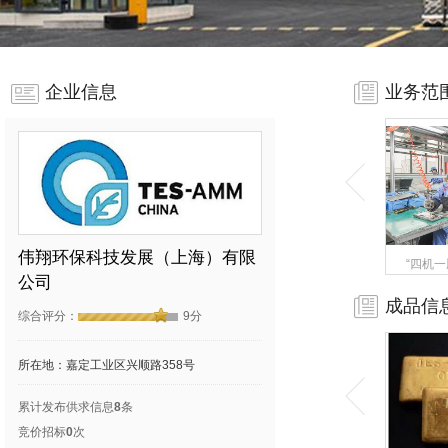
企业信息
业务范
伟翔环保科技发展（上海）有限
“四机
公司
成品信
综合评分：
9分
所在地：嘉定工业区兴顺路358号
累计发布供求信息
8
条
竞价招标
0
次