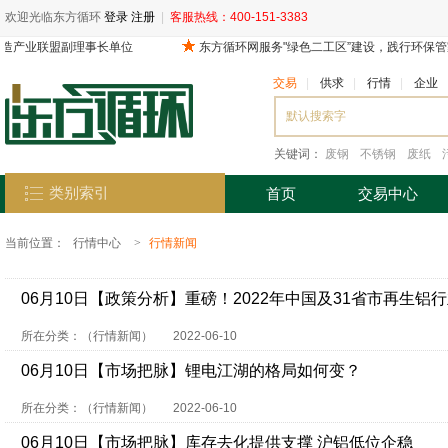
欢迎光临东方循环
登录
注册
|
客服热线：400-151-3383
交易
|
供求
|
行情
|
企业
关键词：
废钢
不锈钢
废纸
类别索引
首页
交易中心
当前位置：
行情中心
>
行情新闻
06月10日【政策分析】重磅！2022年中国及31省市再生铝
解读
所在分类：（行情新闻）
2022-06-10
06月10日【市场把脉】锂电江湖的格局如何变？
所在分类：（行情新闻）
2022-06-10
06月10日【市场把脉】库存去化提供支撑 沪铝低位企稳