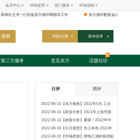
会员中心
特殊监管
热门服务
环保须知
搜索
登陆/注册
发布供求
第三方服务
意见东方
话题社区
日评
周评
2022-06-10
【东方视角】2022年5月 工业
固废成交情况及市场分析
2022-06-10
【政策分析】2021年上海市固
体废物污染环境防治信息公告
2022-06-10
【政策分析】重磅！2022年中
国及31省市再生铝行业政策汇总及解读
2022-06-10
【今日现货】长江有色 2022年
6月10日 有色金属收盘价
2022-06-10
【市场把脉】锂电江湖的格局如