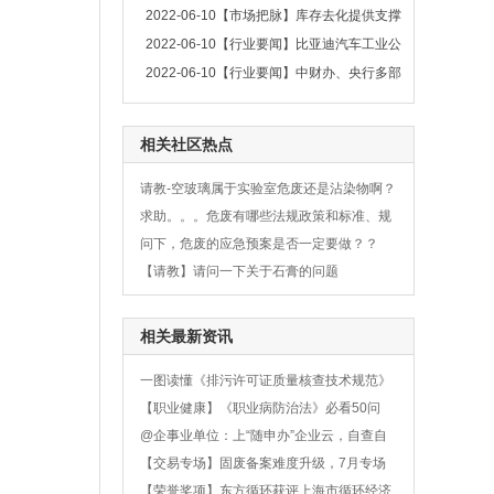
何变？
2022-06-10
【市场把脉】库存去化提供支撑
沪铝低位企稳
2022-06-10
【行业要闻】比亚迪汽车工业公
司新增有色金属冶炼业务，业内：抢夺上游
2022-06-10
【行业要闻】中财办、央行多部
门发声 全面加强基建
相关社区热点
请教-空玻璃属于实验室危废还是沾染物啊？
求助。。。危废有哪些法规政策和标准、规
范
问下，危废的应急预案是否一定要做？？
【请教】请问一下关于石膏的问题
相关最新资讯
一图读懂《排污许可证质量核查技术规范》
（HJ1299-2023）
【职业健康】《职业病防治法》必看50问
答！
@企事业单位：上“随申办”企业云，自查自
纠安全...
【交易专场】固废备案难度升级，7月专场
专为企业固废打造
【荣誉奖项】东方循环获评上海市循环经济