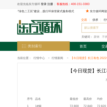
欢迎光临东方循环
登录
注册
|
客服热线：400-151-3383
交易
|
供求
|
行
关键词：
废钢
不
类别索引
首页
交
当前位置：
行情中心
>
行情新闻
>
【今日现货】长江有色 2022
【今日现货】长江有
序号
品名
最低价
最高价
均价
1
1#铜
72,800
72,840
72,820