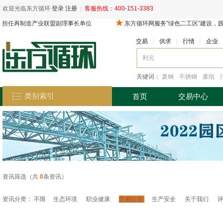
欢迎光临东方循环
登录
注册
|
客服热线：400-151-3383
交易
|
供求
|
行情
|
企业
关键词：
废钢
不锈钢
废纸
类别索引
首页
交易中心
资讯筛选（共
0
条资讯）
资讯分类：
不限
生态环境
职业健康
交易公告
生产安全
关于我们