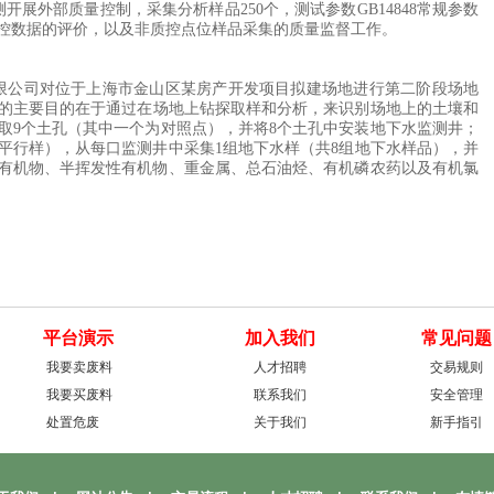
测开展外部质量控制，采集分析样品
250
个，测试参数
GB14848
常规参数
控数据的评价，以及非质控点位样品采集的质量监督工作。
限公司对位于上海市金山区某房产开发项目拟建场地进行第二阶段场地
的主要目的在于通过在场地上钻探取样和分析，来识别场地上的土壤和
取
9
个土孔（其中一个为对照点），并将
8
个土孔中安装地下水监测井；
平行样），从每口监测井中采集
1
组地下水样（共
8
组地下水样品），并
有机物、半挥发性有机物、重金属、总石油烃、有机磷农药以及有机氯
平台演示
加入我们
常见问题
我要卖废料
人才招聘
交易规则
我要买废料
联系我们
安全管理
处置危废
关于我们
新手指引