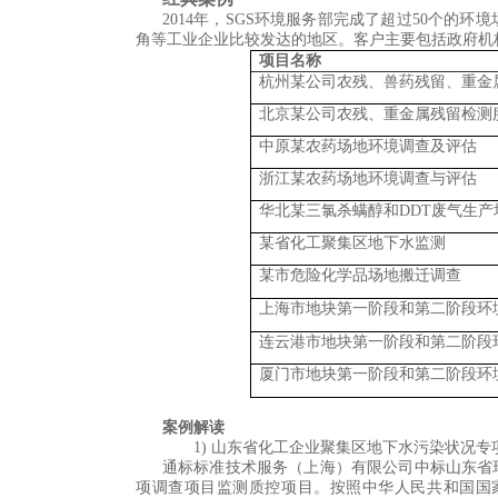
2014年，
SGS
环境服务部完成了超过
50
个的环境
角等工业企业比较发达的地区。客户主要包括政府机
项目名称
杭州某公司农残、兽药残留、重金
北京某公司农残、重金属残留检测
中原某农药场地环境调查及评估
浙江某农药场地环境调查与评估
华北某三氯杀螨醇和
DDT
废气生产
某省化工聚集区地下水监测
某市危险化学品场地搬迁调查
上海市地块第一阶段和第二阶段环
连云港市地块第一阶段和第二阶段
厦门市地块第一阶段和第二阶段环
案例解读
1)
山东省化工企业聚集区地下水污染状况专
通标标准技术服务（上海）有限公司中标山东省
项调查项目监测质控项目。按照中华人民共和国国