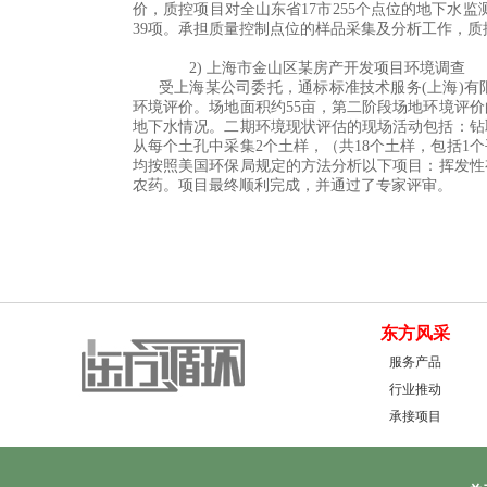
价，质控项目对全山东省
17
市
255
个点位的地下水监
39
项。承担质量控制点位的样品采集及分析工作，质
2)
上海市金山区某房产开发项目环境调查
受上海某公司委托，通标标准技术服务
(
上海
)
有
环境评价。场地面积约
55
亩，第二阶段场地环境评价
地下水情况。二期环境现状评估的现场活动包括：钻
从每个土孔中采集
2
个土样，（共
18
个土样，包括
1
个
均按照美国环保局规定的方法分析以下项目：挥发性
农药。项目最终顺利完成，并通过了专家评审。
东方风采
服务产品
行业推动
承接项目