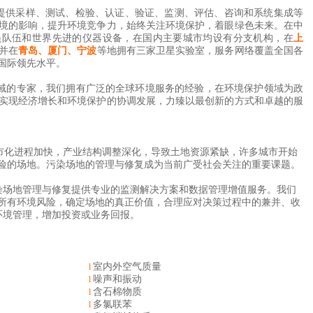
提供采样、测试、检验、认证、验证、监测、评估、咨询和系统集成等
境的影响，提升环境竞争力，始终关注环境保护，着眼绿色未来。在中
员队伍和世界先进的仪器设备，在国内主要城市均设有分支机构，在
上
并在
青岛、厦门、宁波
等地拥有三家卫星实验室，服务网络覆盖全国各
国际领先水平。
域的专家，我们拥有广泛的全球环境服务的经验，在环境保护领域为政
实现经济增长和环境保护的协调发展，力臻以最创新的方式和卓越的服
市化进程加快，产业结构调整深化，导致土地资源紧缺，许多城市开始
险的场地。污染场地的管理与修复成为当前广受社会关注的重要课题。
染场地管理与修复提供专业的监测解决方案和数据管理增值服务。
我们
所有环境风险，确定场地的真正价值，合理应对决策过程中的兼并、收
环境管理，增加投资或业务回报。
室内外空气质量
l
噪声和振动
l
含石棉物质
l
多氯联苯
l