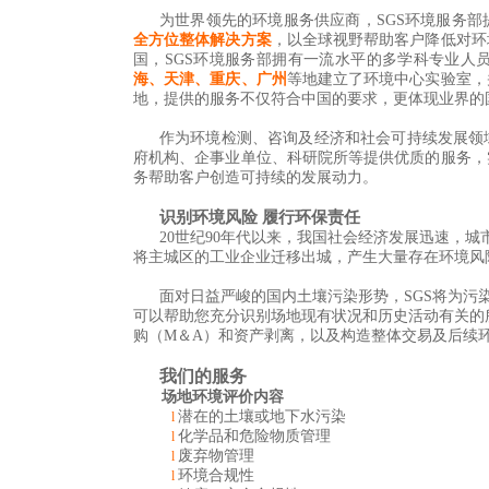
为世界领先的环境服务供应商，
SGS
环境服务部
全方位整体解决方案
，以全球视野帮助客户降低对环
国，
SGS
环境服务部拥有一流水平的多学科专业人
海、天津、重庆、广州
等地建立了环境中心实验室，
地，提供的服务不仅符合中国的要求，更体现业界的
作为环境检测、咨询及经济和社会可持续发展领
府机构、企事业单位、科研院所等提供优质的服务，
务帮助客户创造可持续的发展动力。
识别环境风险 履行环保责任
20
世纪
90
年代以来，我国社会经济发展迅速，城
将主城区的工业企业迁移出城，产生大量存在环境风
面对日益严峻的国内土壤污染形势，
SGS
将
为污
可以
帮助您充分识别场地现有状况和历史活动有关的
购（
M
＆
A
）和资产剥离，以及构造整体交易及后续
我们的服务
场地环境评价内容
潜在的土壤或地下水污染
l
化学品和危险物质管理
l
废弃物管理
l
环境合规性
l