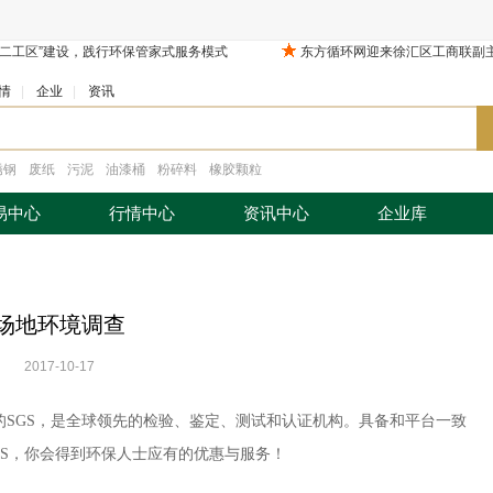
情
|
企业
|
资讯
锈钢
废纸
污泥
油漆桶
粉碎料
橡胶颗粒
易中心
行情中心
资讯中心
企业库
场地环境调查
2017-10-17
SGS，是全球领先的检验、鉴定、测试和认证机构。具备和平台一致
GS，你会得到环保人士应有的优惠与服务！