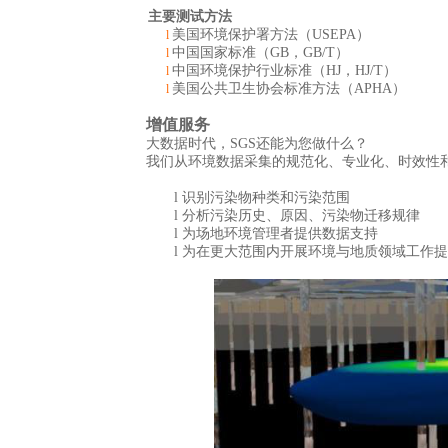
主要测试方法
美国环境保护署方法（
USEPA
）
l
中国国家标准（
GB
，
GB/T
）
l
中国环境保护行业标准（
HJ
，
HJ/T
）
l
美国公共卫生协会标准方法（
APHA
）
l
增值服务
大数据时代
，SGS还能为您做什么？
我们从环境数据采集的规范化、专业化、时效性
l
识别污染物种类和污染范围
l
分析污染历史、原因、污染物迁移规律
l
为场地环境管理者提供数据支持
l
为在更大范围内开展环境与地质领域工作提